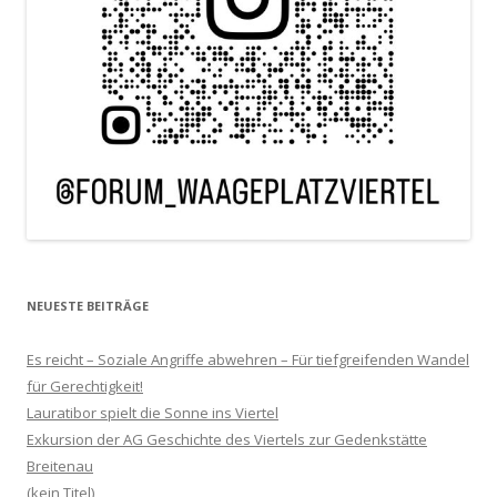
NEUESTE BEITRÄGE
Es reicht – Soziale Angriffe abwehren – Für tiefgreifenden Wandel
für Gerechtigkeit!
Lauratibor spielt die Sonne ins Viertel
Exkursion der AG Geschichte des Viertels zur Gedenkstätte
Breitenau
(kein Titel)