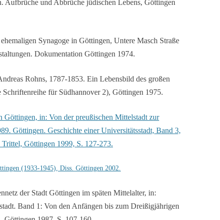
n. Aufbrüche und Abbrüche jüdischen Lebens, Göttingen
ehemaligen Synagoge in Göttingen, Untere Masch Straße
taltungen. Dokumentation Göttingen 1974.
 Andreas Rohns, 1787-1853. Ein Lebensbild des großen
 Schriftenreihe für Südhannover 2), Göttingen 1975.
 Göttingen, in: Von der preußischen Mittelstadt zur
9. Göttingen. Geschichte einer Universitätsstadt, Band 3,
Trittel, Göttingen 1999, S. 127-273.
ttingen (1933-1945), Diss. Göttingen 2002.
etz der Stadt Göttingen im späten Mittelalter, in:
sstadt. Band 1: Von den Anfängen bis zum Dreißigjährigen
, Göttingen 1987, S. 107-160.