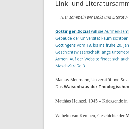
Link- und Literatursam
GESCHI
Hier sammeln wir Links und Literatu
WAAGE
r
LINK-
Göttingen.Sozial
will die Aufmerksamk
LITE
Gebäude der Universität kaum sichtbar s
Göttingens vom 18. bis ins frühe 20. Jahr
Geschichtswissenschaft lange unterrepr
Armen. Auf der Website findet sich auc
Masch-Straße 3.
Markus Meumann, Universität und Sozia
Das
Waisenhaus der Theologischen
Matthias Heinzel, 1945 – Kriegsende in 
Wilhelm van Kempen, Geschichte der
M