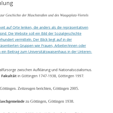
mlung
CHTE(N) AUS DEM
PLATZ-VIERTEL
 zur Geschic
h
te der Maschstraßen und des Waageplatz-Viertels
 UND
eit auf Orte lenken, die anders als die repräsentativen
RATURSAMMLUNG
ind. Die Website soll ein Bild der Sozialgeschichte
hundert vermitteln. Der Blick liegt auf in der
äsentierten Gruppen wie Frauen, Arbeiter/innen oder
h ein Beitrag zum Universitätswaisenhaus in der Unteren-
lfürsorge zwischen Aufklärung und Nationalsozialismus.
 Fakultät
in Göttingen 1747-1938, Göttingen 1997.
Göttingen. Zeitzeugen berichten, Göttingen 2005.
aschgemeinde
zu Göttingen, Göttingen 1938.