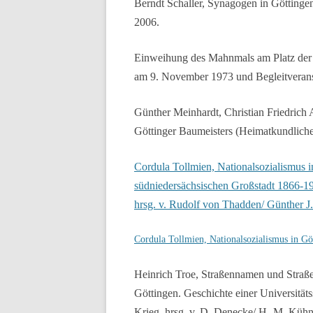
Berndt Schaller, Synagogen in Göttinge
2006.
Einweihung des Mahnmals am Platz der 
am 9. November 1973 und Begleitverans
Günther Meinhardt, Christian Friedrich
Göttinger Baumeisters (Heimatkundliche
Cordula Tollmien, Nationalsozialismus in
südniedersächsischen Großstadt 1866-198
hrsg. v. Rudolf von Thadden/ Günther J. 
Cordula Tollmien, Nationalsozialismus in Gö
Heinrich Troe, Straßennamen und Straßenn
Göttingen. Geschichte einer Universität
Krieg, hrsg. v. D. Denecke/ H.-M. Kühn