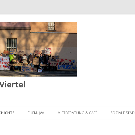
iertel
Springe
zum
CHICHTE
EHEM. JVA
MIETBERATUNG & CAFÉ
SOZIALE STAD
Inhalt
RISCHE FOTOS AUS DEM
PLATZ-VIERTEL