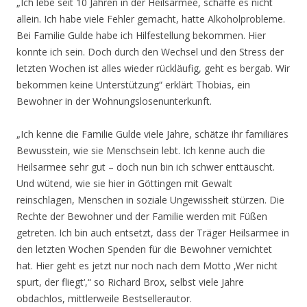
„Ich lebe seit 10 Jahren in der Heilsarmee, schaffe es nicht
allein. Ich habe viele Fehler gemacht, hatte Alkoholprobleme.
Bei Familie Gulde habe ich Hilfestellung bekommen. Hier
konnte ich sein. Doch durch den Wechsel und den Stress der
letzten Wochen ist alles wieder rückläufig, geht es bergab. Wir
bekommen keine Unterstützung“ erklärt Thobias, ein
Bewohner in der Wohnungslosenunterkunft.
„Ich kenne die Familie Gulde viele Jahre, schätze ihr familiäres
Bewusstein, wie sie Menschsein lebt. Ich kenne auch die
Heilsarmee sehr gut – doch nun bin ich schwer enttäuscht.
Und wütend, wie sie hier in Göttingen mit Gewalt
reinschlagen, Menschen in soziale Ungewissheit stürzen. Die
Rechte der Bewohner und der Familie werden mit Füßen
getreten. Ich bin auch entsetzt, dass der Träger Heilsarmee in
den letzten Wochen Spenden für die Bewohner vernichtet
hat. Hier geht es jetzt nur noch nach dem Motto ‚Wer nicht
spurt, der fliegt‘,“ so Richard Brox, selbst viele Jahre
obdachlos, mittlerweile Bestsellerautor.