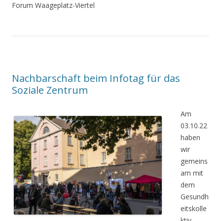
Forum Waageplatz-Viertel
Nachbarschaft beim Infotag für das
Soziale Zentrum
A
m
03.10.22
haben
wir
gemeins
am mit
dem
Gesundh
eitskolle
ktiv