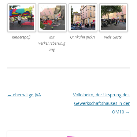
Kinderspaß
Mit
Q: nkuhn (flckr)
Viele Gäste
Verkehrsberuhig
ung
Beitrags-
←
ehemalige JVA
Volksheim, der Ursprung des
Navigation
Gewerkschaftshauses in der
OM10
→