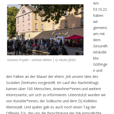
A
m
03.10.22
haben
wir
gemeins
am mit
dem
Gesundh
eitskolle
ktiv
Schönes Projekt – schönes Wetter | Q: nkuhn (flckr)
Göttinge
n und
den Falken
an der Mauer der ehem. JVA unsere Idee des
Sozialen Zentrums vorgestellt. Im Lauf des Nachmittags
kamen über 100 Menschen,
Anwohner*innen und weitere
Interessierte, um sich zu informieren.
Unterstützt wurden wir
von
Künstler*innen, der Soliküche und dem DJ-Kollektiv
Kleinstadt. Und später gab es auch noch einen Tag der
Offenen Tür, der uns die Besichtigung der JVA ermöglichte.