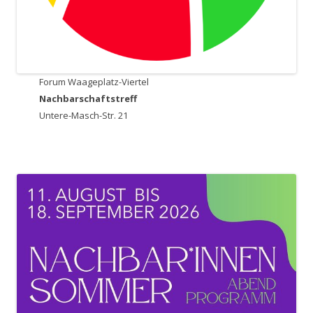
Forum Waageplatz-Viertel
Nachbarschaftstreff
Untere-Masch-Str. 21