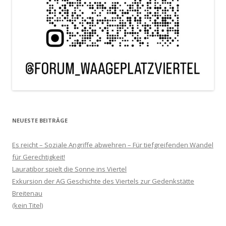
NEUESTE BEITRÄGE
Es reicht – Soziale Angriffe abwehren – Für tiefgreifenden Wandel
für Gerechtigkeit!
Lauratibor spielt die Sonne ins Viertel
Exkursion der AG Geschichte des Viertels zur Gedenkstätte
Breitenau
(kein Titel)