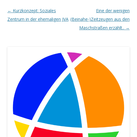
Beitrags-
←
Kurzkonzept: Soziales
Eine der wenigen
Navigation
Zentrum in der ehemaligen JVA
(Beinahe-)Zeitzeugen aus den
Maschstraßen erzählt..
→