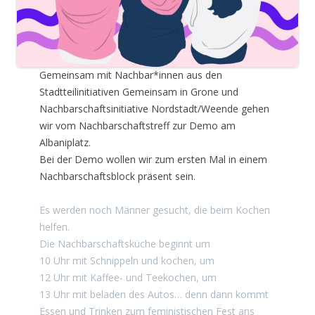
Gemeinsam mit Nachbar*innen aus den
Stadtteilinitiativen Gemeinsam in Grone und
Nachbarschaftsinitiative Nordstadt/Weende gehen
wir vom Nachbarschaftstreff zur Demo am
Albaniplatz.
Bei der Demo wollen wir zum ersten Mal in einem
Nachbarschaftsblock präsent sein.
Es werden noch Männer gesucht, die beim Kochen
helfen.
Die Nachbarschaftsküche beginnt um
10 Uhr mit Schnippeln und kochen, um
12 Uhr mit Kaffee- und Teekochen, um
13 Uhr mit beladen des Autos… denn dann kommt
Essen und Trinken zum feministischen Fest ans