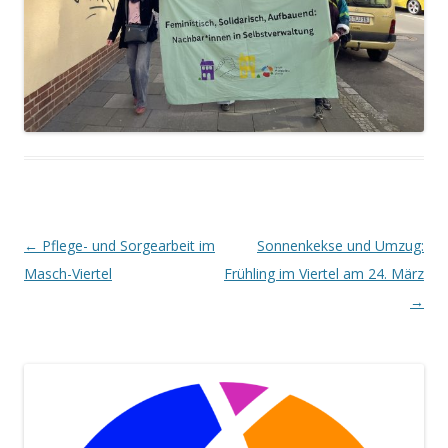
Beitrags-
←
Pflege- und Sorgearbeit im
Sonnenkekse und Umzug:
Navigation
Masch-Viertel
Frühling im Viertel am 24. März
→