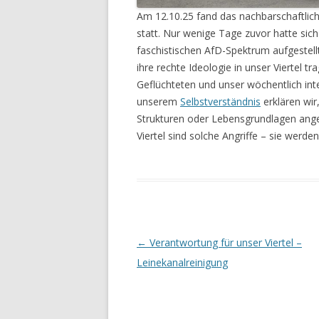
Am 12.10.25 fand das nachbarschaftlic
statt. Nur wenige Tage zuvor hatte sic
faschistischen AfD-Spektrum aufgestell
ihre rechte Ideologie in unser Viertel tr
Geflüchteten und unser wöchentlich inte
unserem
Selbstverständnis
erklären wir
Strukturen oder Lebensgrundlagen angeg
Viertel sind solche Angriffe – sie werde
Beitrags-
←
Verantwortung für unser Viertel –
Navigation
Leinekanalreinigung