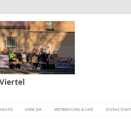
iertel
Springe
zum
CHICHTE
EHEM. JVA
MIETBERATUNG & CAFÉ
SOZIALE STAD
Inhalt
RISCHE FOTOS AUS DEM
PLATZ-VIERTEL