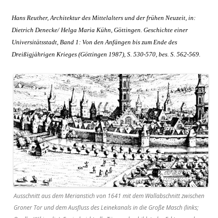
Hans Reuther, Architektur des Mittelalters und der frühen Neuzeit, in:
Dietrich Denecke/ Helga Maria Kühn, Göttingen. Geschichte einer
Universitätsstadt, Band 1: Von den Anfängen bis zum Ende des
Dreißigjährigen Krieges (Göttingen 1987), S. 530-570, bes. S. 562-569.
Ausschnitt aus dem Merianstich von 1641 mit dem Wallabschnitt zwischen
Groner Tor und dem Ausfluss des Leinekanals in die Große Masch (links;