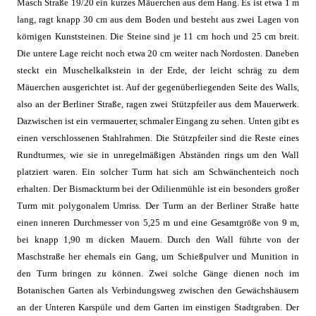
Masch Straße 19/20 ein kurzes Mäuerchen aus dem Hang. Es ist etwa 1 m
lang, ragt knapp 30 cm aus dem Boden und besteht aus zwei Lagen von
körnigen Kunststeinen. Die Steine sind je 11 cm hoch und 25 cm breit.
Die untere Lage reicht noch etwa 20 cm weiter nach Nordosten. Daneben
steckt ein Muschelkalkstein in der Erde, der leicht schräg zu dem
Mäuerchen ausgerichtet ist. Auf der gegenüberliegenden Seite des Walls,
also an der Berliner Straße, ragen zwei Stützpfeiler aus dem Mauerwerk.
Dazwischen ist ein vermauerter, schmaler Eingang zu sehen. Unten gibt es
einen verschlossenen Stahlrahmen. Die Stützpfeiler sind die Reste eines
Rundturmes, wie sie in unregelmäßigen Abständen rings um den Wall
platziert waren. Ein solcher Turm hat sich am Schwänchenteich noch
erhalten. Der Bismackturm bei der Odilienmühle ist ein besonders großer
Turm mit polygonalem Umriss. Der Turm an der Berliner Straße hatte
einen inneren Durchmesser von 5,25 m und eine Gesamtgröße von 9 m,
bei knapp 1,90 m dicken Mauern. Durch den Wall führte von der
Maschstraße her ehemals ein Gang, um Schießpulver und Munition in
den Turm bringen zu können. Zwei solche Gänge dienen noch im
Botanischen Garten als Verbindungsweg zwischen den Gewächshäusern
an der Unteren Karspüle und dem Garten im einstigen Stadtgraben. Der