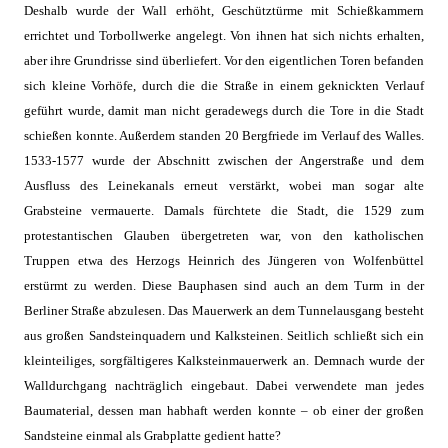
Deshalb wurde der Wall erhöht, Geschütztürme mit Schießkammern
errichtet und Torbollwerke angelegt. Von ihnen hat sich nichts erhalten,
aber ihre Grundrisse sind überliefert. Vor den eigentlichen Toren befanden
sich kleine Vorhöfe, durch die die Straße in einem geknickten Verlauf
geführt wurde, damit man nicht geradewegs durch die Tore in die Stadt
schießen konnte. Außerdem standen 20 Bergfriede im Verlauf des Walles.
1533-1577 wurde der Abschnitt zwischen der Angerstraße und dem
Ausfluss des Leinekanals erneut verstärkt, wobei man sogar alte
Grabsteine vermauerte. Damals fürchtete die Stadt, die 1529 zum
protestantischen Glauben übergetreten war, von den katholischen
Truppen etwa des Herzogs Heinrich des Jüngeren von Wolfenbüttel
erstürmt zu werden. Diese Bauphasen sind auch an dem Turm in der
Berliner Straße abzulesen. Das Mauerwerk an dem Tunnelausgang besteht
aus großen Sandsteinquadern und Kalksteinen. Seitlich schließt sich ein
kleinteiliges, sorgfältigeres Kalksteinmauerwerk an. Demnach wurde der
Walldurchgang nachträglich eingebaut. Dabei verwendete man jedes
Baumaterial, dessen man habhaft werden konnte – ob einer der großen
Sandsteine einmal als Grabplatte gedient hatte?