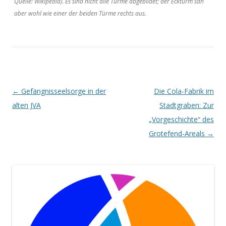
Quelle: Wikipedia). Es sind nicht alle Türme abgebildet; der Eckturm sah
aber wohl wie einer der beiden Türme rechts aus.
Beitrags-
←
Gefängnisseelsorge in der
Die Cola-Fabrik im
Navigation
alten JVA
Stadtgraben: Zur
„Vorgeschichte“ des
Grotefend-Areals
→