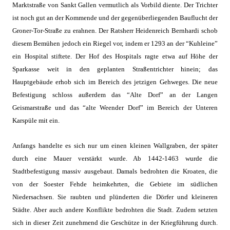
Marktstraße von Sankt Gallen vermutlich als Vorbild diente. Der Trichter
ist noch gut an der Kommende und der gegenüberliegenden Bauflucht der
Groner-Tor-Straße zu erahnen. Der Ratsherr Heidenreich Bernhardi schob
diesem Bemühen jedoch ein Riegel vor, indem er 1293 an der “Kuhleine”
ein Hospital stiftete. Der Hof des Hospitals ragte etwa auf Höhe der
Sparkasse weit in den geplanten Straßentrichter hinein; das
Hauptgebäude erhob sich im Bereich des jetzigen Gehweges. Die neue
Befestigung schloss außerdem das “Alte Dorf” an der Langen
Geismarstraße und das “alte Weender Dorf” im Bereich der Unteren
Karspüle mit ein.
Anfangs handelte es sich nur um einen kleinen Wallgraben, der später
durch eine Mauer verstärkt wurde. Ab 1442-1463 wurde die
Stadtbefestigung massiv ausgebaut. Damals bedrohten die Kroaten, die
von der Soester Fehde heimkehrten, die Gebiete im südlichen
Niedersachsen. Sie raubten und plünderten die Dörfer und kleineren
Städte. Aber auch andere Konflikte bedrohten die Stadt. Zudem setzten
sich in dieser Zeit zunehmend die Geschütze in der Kriegführung durch.